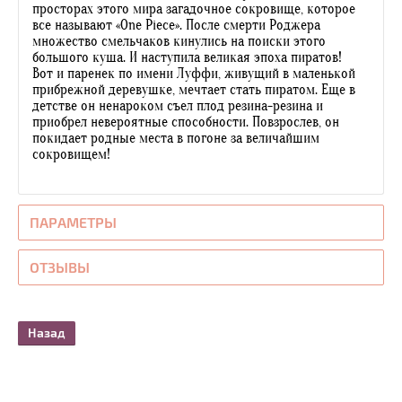
просторах этого мира загадочное сокровище, которое
все называют «One Piece». После смерти Роджера
множество смельчаков кинулись на поиски этого
большого куша. И наступила великая эпоха пиратов!
Вот и паренек по имени Луффи, живущий в маленькой
прибрежной деревушке, мечтает стать пиратом. Еще в
детстве он ненароком съел плод резина-резина и
приобрел невероятные способности. Повзрослев, он
покидает родные места в погоне за величайшим
сокровищем!
ПАРАМЕТРЫ
ОТЗЫВЫ
Назад